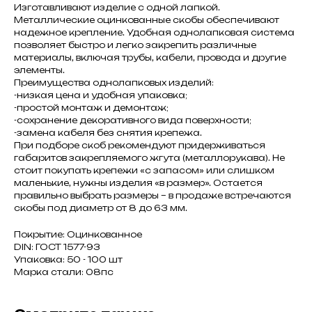
Изготавливают изделие с одной лапкой.
Металлические оцинкованные скобы обеспечивают
надежное крепление. Удобная однолапковая система
позволяет быстро и легко закрепить различные
материалы, включая трубы, кабели, провода и другие
элементы.
Преимущества однолапковых изделий:
-низкая цена и удобная упаковка;
-простой монтаж и демонтаж;
-сохранение декоративного вида поверхности;
-замена кабеля без снятия крепежа.
При подборе скоб рекомендуют придерживаться
габаритов закрепляемого жгута (металлорукава). Не
стоит покупать крепежи «с запасом» или слишком
маленькие, нужны изделия «в размер». Остается
правильно выбрать размеры – в продаже встречаются
скобы под диаметр от 8 до 63 мм.
Покрытие: Оцинкованное
DIN: ГОСТ 1577-93
Упаковка: 50 - 100 шт
Марка стали: 08пс