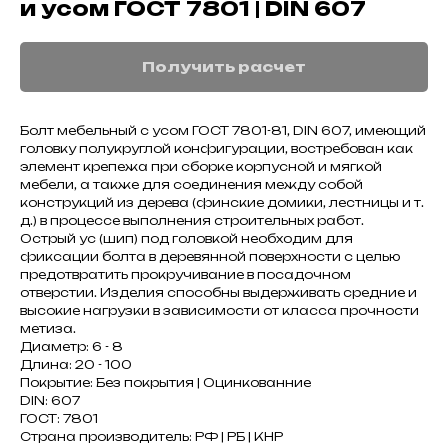
и усом ГОСТ 7801 | DIN 607
Получить расчет
Болт мебельный с усом ГОСТ 7801-81, DIN 607, имеющий
головку полукруглой конфигурации, востребован как
элемент крепежа при сборке корпусной и мягкой
мебели, а также для соединения между собой
конструкций из дерева (финские домики, лестницы и т.
д.) в процессе выполнения строительных работ.
Острый ус (шип) под головкой необходим для
фиксации болта в деревянной поверхности с целью
предотвратить прокручивание в посадочном
отверстии. Изделия способны выдерживать средние и
высокие нагрузки в зависимости от класса прочности
метиза.
Диаметр: 6 - 8
Длина: 20 - 100
Покрытие: Без покрытия | Оцинкованние
DIN: 607
ГОСТ: 7801
Страна производитель: РФ | РБ | КНР