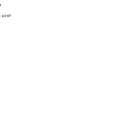
я
: КНР