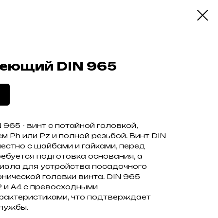
еющий DIN 965
965 - винт с потайной головкой,
 Ph или Pz и полной резьбой. Винт DIN
естно с шайбами и гайками, перед
ебуется подготовка основания, а
риала для устройства посадочного
онической головки винта. DIN 965
2 и А4 с превосходными
рактеристиками, что подтверждает
лужбы.