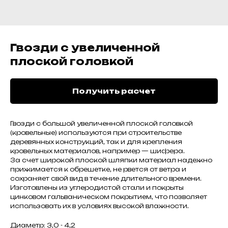
Гвозди с увеличенной
плоской головкой
Получить расчет
Гвозди с большой увеличенной плоской головкой
(кровельные) используются при строительстве
деревянных конструкций, так и для крепления
кровельных материалов, например — шифера.
За счет широкой плоской шляпки материал надежно
прижимается к обрешетке, не рвется от ветра и
сохраняет свой вид в течение длительного времени.
Изготовлены из углеродистой стали и покрыты
цинковом гальваническом покрытием, что позволяет
использовать их в условиях высокой влажности.
Диаметр: 3,0 - 4,2