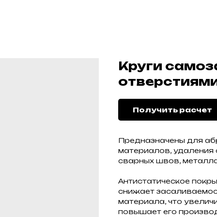
Круги само
отверстиями
Получить расчет
Предназначены для аб
материалов, удаления 
сварных швов, металла
Антистатическое покр
снижает засаливаемос
материала, что увелич
повышает его произво