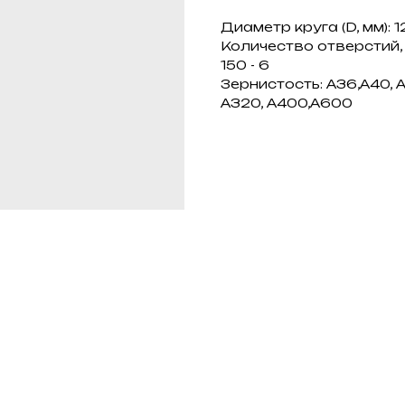
Диаметр круга (D, мм): 1
Количество отверстий, 
150 - 6
Зернистость: А36,А40, А6
А320, А400,А600