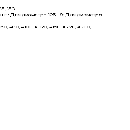
25, 150
шт.: Для диаметра 125 - 8; Для диаметра
0, А80, А100, А 120, А150, А220, А240,