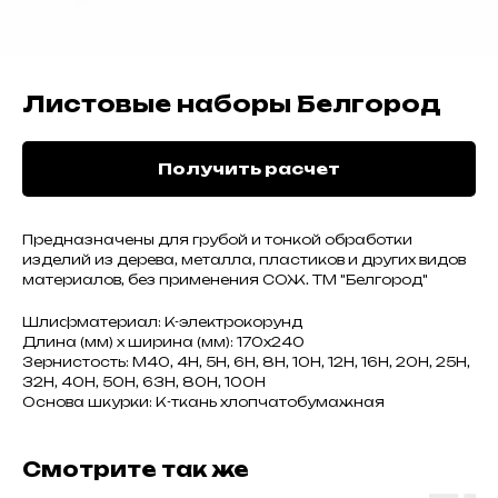
Листовые наборы Белгород
Получить расчет
Предназначены для грубой и тонкой обработки
изделий из дерева, металла, пластиков и других видов
материалов, без применения СОЖ. ТМ "Белгород"
Шлифматериал: K-электрокорунд
Длина (мм) х ширина (мм): 170x240
Зернистость: M40, 4H, 5H, 6H, 8H, 10H, 12H, 16H, 20H, 25H,
32H, 40H, 50H, 63H, 80H, 100H
Основа шкурки: К-ткань хлопчатобумажная
Смотрите так же