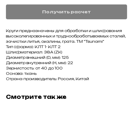
Получить расчет
Круги предназначены для обработки и шлифования
высоколегированных и труднообрабатываемых сталей,
зачистки литья, окалины, грата. ТМ "Tsunami"
Тип (форма): КЛТ 1- КЛТ 2
Шлифматериал: 38А (ZK)
Диаметр внешний (D, мм): 125
Диаметр внутренний (H, мм): 22
Зернистость: от 40 до 100
Основа: ткань
Страна производитель: Россия, Китай
Смотрите так же