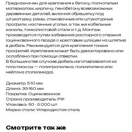
Предназначен для крепления к бетону, полнотелым
материалам, кирпичу, пенобетону всевозможных
деревянных деталей, включая обрешетку под
штукатурку, рамы, стыковочные или штукатурные
профили, настенные уголки, а так же кабельные
каналы, тонколистовой стали и т.д. Монтаж
производится путем забивания распорного стержня
(оцинкованного гвоздя с крестовым шлицем на шляпке)
в дюбель. Рекомендуется для крепления тонких
профилей. Крепление может быть демонтировано или
ослаблено при помощи отвертки.
В большинстве случаев дюбель изготавливается из
пластмассы — полипропилена, полиэтилена или
нейлона (полиамида).
Диаметр: 5-10 мм
Длина: 35-160 мм
Покрытие: Оцинкованное
Страна производитель: РФ
Упаковка: 50 - 5 000 шт
Марка стали: Углеродистая сталь
Смотрите так же