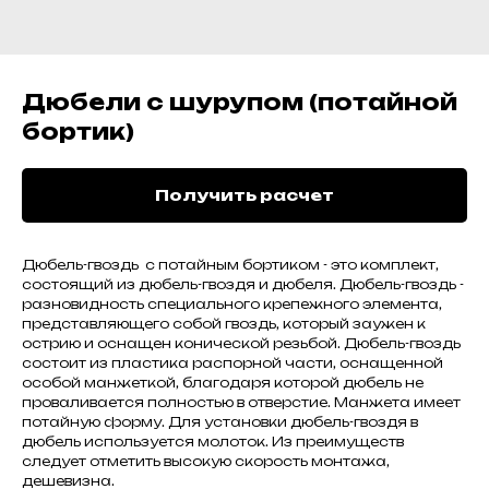
Дюбели с шурупом (потайной
бортик)
Получить расчет
Дюбель-гвоздь с потайным бортиком - это комплект,
состоящий из дюбель-гвоздя и дюбеля. Дюбель-гвоздь -
разновидность специального крепежного элемента,
представляющего собой гвоздь, который заужен к
острию и оснащен конической резьбой. Дюбель-гвоздь
состоит из пластика распорной части, оснащенной
особой манжеткой, благодаря которой дюбель не
проваливается полностью в отверстие. Манжета имеет
потайную форму. Для установки дюбель-гвоздя в
дюбель используется молоток. Из преимуществ
следует отметить высокую скорость монтажа,
дешевизна.